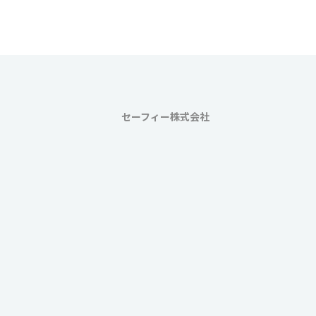
ペ
ー
ジ
送
り
セーフィー株式会社