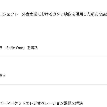
アクセス
カメ
ロジェクト 外食産業におけるカメラ映像を活用した新たな店
プラ
災害
教育
働き
Safie One」を導入
み
導入
パーマーケットのレジオペレーション課題を解決