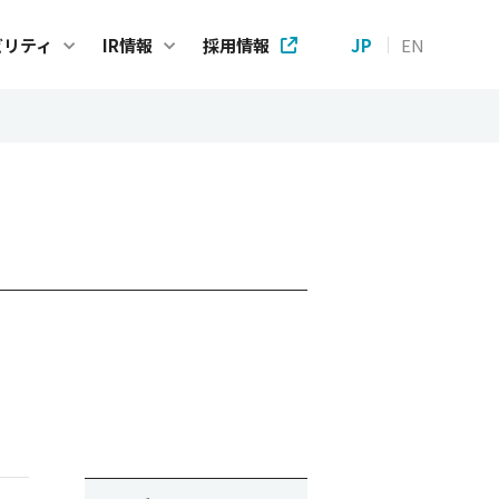
ビリティ
IR情報
採用情報
JP
EN
ステナビリティ
IR情報
プメッセージ
IRニュース
e Code of Conduct
株主・投資家の皆様へ
テナビリティ基本方針
財務ハイライト
方針
IRライブラリー
方針
個人投資家の皆様へ
方針
株式情報
Gへの取り組み
IRカレンダー
タガバナンスに関する取り組み
アナリストカバレッジ