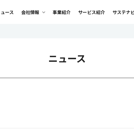
メ
ニュース
会社情報
事業紹介
サービス紹介
サステナ
ニ
ュ
会社情報
サ
ー
社長メッセージ
トッ
ニュース
ビジョン・カルチャー
Safi
ブランド
サス
会社概要
環境
役員紹介
人権
沿革
調達
組織図
ES
グループ会社
デー