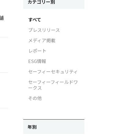
カテゴリー別
ラ画像の取り扱いについて
IRお問い合わせ
舗
すべて
イバシー影響評価（PIA）
電子公告
プレスリリース
支援活動
免責事項
メディア掲載
支援活動
レポート
がいと働きやすさ向上の取り組
ESG情報
セーフィーセキュリティ
セーフィーフィールドワ
ークス
その他
年別