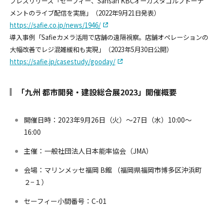
プレスリリース「セーフィー、Sansan KBCオーガスタゴルフトーナ
メントのライブ配信を実施」（2022年9月21日発表）
https://safie.co.jp/news/1946/
導入事例「Safieカメラ活用で店舗の遠隔視察。店舗オペレーションの
大幅改善でレジ混雑緩和も実現」（2023年5月30日公開）
https://safie.jp/casestudy/gooday/
「九州 都市開発・建設総合展2023」開催概要
開催日時：2023年9月26日（火）～27日（水）10:00～
16:00
主催：一般社団法人日本能率協会（JMA）
会場：マリンメッセ福岡 B館 （福岡県福岡市博多区沖浜町
２−１）
セーフィー小間番号：C-01