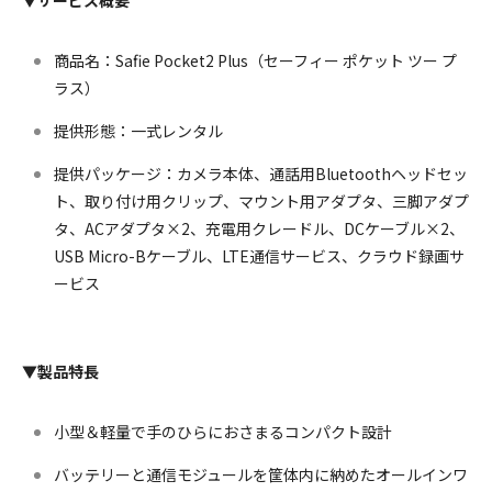
▼サービス概要
商品名：Safie Pocket2 Plus（セーフィー ポケット ツー プ
ラス）
提供形態：一式レンタル
提供パッケージ：カメラ本体、通話用Bluetoothヘッドセッ
ト、取り付け用クリップ、マウント用アダプタ、三脚アダプ
タ、ACアダプタ×2、充電用クレードル、DCケーブル×2、
USB Micro-Bケーブル、LTE通信サービス、クラウド録画サ
ービス
▼製品特長
小型＆軽量で手のひらにおさまるコンパクト設計
バッテリーと通信モジュールを筐体内に納めたオールインワ