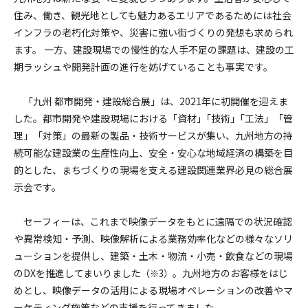
住み、働き、観光地としても魅力あるエリアであるためには社会
インフラの老朽化対策や、災害に強い街づくりの発想も求められ
ます。 一方、建設現場での慢性的な人手不足の課題は、建設の工
期ラッシュや開発計画の進行を妨げていることも事実です。
「九州 都市開発・建設総合展」は、2021年に初開催を迎えま
した。都市開発や建設現場における「資材」｢技術｣「工法」「管
理」「対策」の最新の製品・技術サービスが集い、九州地方の持
続可能な建設業の生産性向上、安全・安心な地域経済の構築を目
的とした、まちづくりの現場を支える建設関連業界必見の総合展
示会です。
セーフィーは、これまで映像データをもとに遠隔での状況確認
や異常検知・予測、映像解析による業務効率化などの様々なソリ
ューションを提供し、建築・土木・物流・小売・飲食などの現場
のDXを推進してまいりました
。九州地方のお客様をはじ
（※3）
めとし、映像データの活用による現場オペレーションの改善やマ
ーケティング施策などの支援を行ってきました。