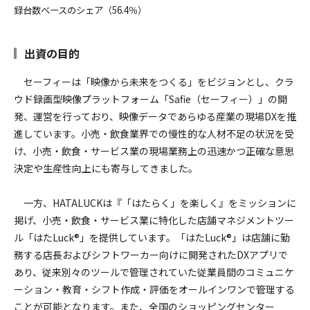
録台数ベースのシェア（56.4％）
出資の目的
セーフィーは「映像から未来をつくる」をビジョンとし、クラ
ウド録画型映像プラットフォーム「Safie（セーフィー）」の開
発、運営を行っており、映像データであらゆる産業の現場DXを推
進しています。小売・飲食業界での慢性的な人材不足の状況を受
け、小売・飲食・サービス業の現場業務上の迅速かつ正確な意思
決定や生産性向上にも寄与してきました。
一方、HATALUCKは『「はたらく」を楽しく』をミッションに
掲げ、小売・飲食・サービス業に特化した店舗マネジメントツー
ル「はたLuck®」を提供しています。「はたLuck®」は店舗に勤
務する店長およびシフトワーカー向けに開発されたDXアプリで
あり、従来別々のツールで管理されていた従業員間のコミュニケ
ーション・教育・シフト作成・評価をオールインワンで管理する
ことが可能となります。また、全国のショッピングセンター