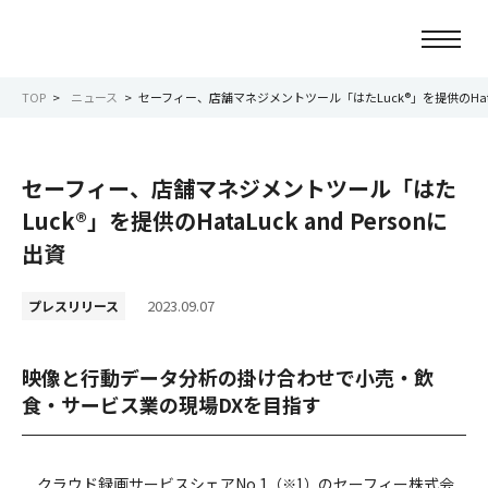
TOP
ニュース
セーフィー、店舗マネジメントツール「はたLuck®︎」を提供のHataLu
ニュース
セーフィー、店舗マネジメントツール「はた
会社情報
Luck®︎」を提供のHataLuck and Personに
出資
事業紹介
2023.09.07
プレスリリース
サービス紹介
映像と行動データ分析の掛け合わせで小売・飲
サステナビリティ
食・サービス業の現場DXを目指す
IR情報
クラウド録画サービスシェアNo.1
のセーフィー株式会
（※1）