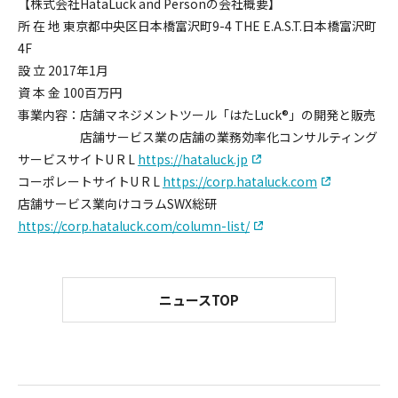
【株式会社HataLuck and Personの会社概要】
所 在 地 東京都中央区日本橋富沢町9-4 THE E.A.S.T.日本橋富沢町
4F
設 立 2017年1月
資 本 金 100百万円
事業内容：
店舗マネジメントツール「はたLuck®︎」の開発と販売
店舗サービス業の店舗の業務効率化コンサルティング
サービスサイトU R L
https://hataluck.jp
コーポレートサイトU R L
https://corp.hataluck.com
店舗サービス業向けコラムSWX総研
https://corp.hataluck.com/column-list/
ニュースTOP