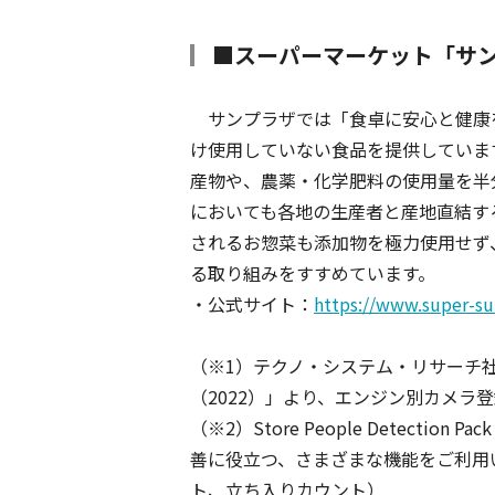
■スーパーマーケット「サ
サンプラザでは「食卓に安心と健康
け使用していない食品を提供していま
産物や、農薬・化学肥料の使用量を半
においても各地の生産者と産地直結す
されるお惣菜も添加物を極力使用せず
る取り組みをすすめています。
・公式サイト：
https://www.super-su
（
※
1
）テクノ・システム・リサーチ
（2022）」より、エンジン別カメラ登
（
※
2
）Store People Detec
善に役立つ、さまざまな機能をご利用
ト、立ち入りカウント）