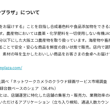
ンプラザ」について
をお届けする」ことを目指し合成着色料や食品添加物をできる
す。農産物においては農薬・化学肥料を一切使用しない有機JA
分以下にした大阪エコ農産物を取り扱っています。海産物や畜
ることで安全・安心な商品を鮮度の良い状態で販売。店内で調
、素材の味を生かしたおいしい商品をお客さまの食卓へお届け
nplaza.com/
社調べ「ネットワークカメラのクラウド録画サービス市場調査
録台数ベースのシェア（56.4％）
tion Packとは、店舗運営に特化した店舗の集客力・販売力、業務効率
いただけるアプリケーション（立ち入り検知、通過人数カウン