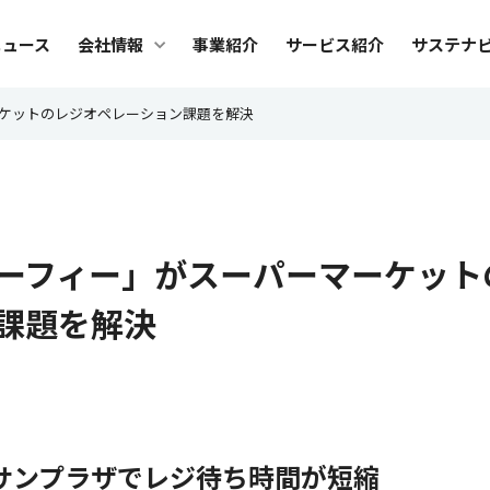
メ
ニュース
会社情報
事業紹介
サービス紹介
サステナ
ニ
ュ
会社情報
サ
ケットのレジオペレーション課題を解決
ー
社長メッセージ
トッ
ビジョン・カルチャー
Safi
ーフィー」がスーパーマーケット
ブランド
サス
課題を解決
会社概要
環境
役員紹介
人権
沿革
調達
組織図
ES
サンプラザでレジ待ち時間が短縮
グループ会社
デー