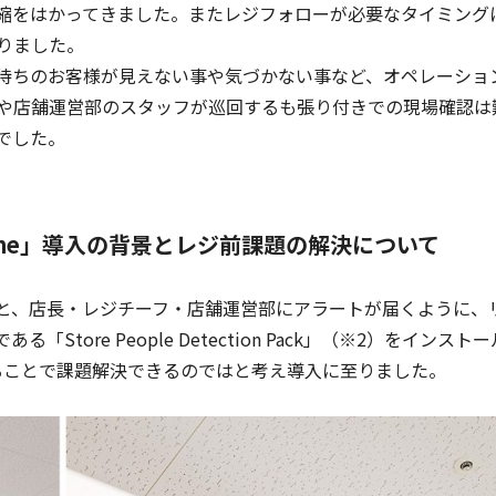
縮をはかってきました。またレジフォローが必要なタイミング
りました。
待ちのお客様が見えない事や気づかない事など
、オペレーショ
や店舗運営部のスタッフが巡回するも張り付きでの現場確認は
でした。
e One」導入の背景とレジ前課題の解決について
と、
店長・レジチーフ・店舗運営部
にアラートが届くように、
ore People Detection Pack」
（
※
2
）
をインストー
置することで課題解決できるのではと考え導入に至りました。