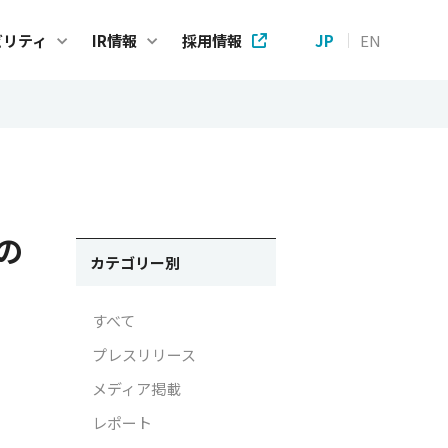
ビリティ
IR情報
採用情報
JP
EN
ステナビリティ
IR情報
プメッセージ
IRニュース
e Code of Conduct
株主・投資家の皆様へ
の
テナビリティ基本方針
財務ハイライト
カテゴリー別
方針
IRライブラリー
すべて
方針
個人投資家の皆様へ
プレスリリース
方針
株式情報
メディア掲載
Gへの取り組み
IRカレンダー
レポート
タガバナンスに関する取り組み
アナリストカバレッジ