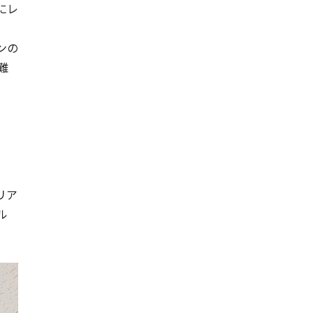
にレ
ンの
難
リア
ル