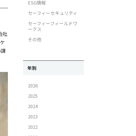
ESG情報
ラ画像の取り扱いについて
IRお問い合わせ
セーフィーセキュリティ
イバシー影響評価（PIA）
電子公告
セーフィーフィールドワ
ークス
支援活動
免責事項
会社
その他
ーケ
支援活動
の課
がいと働きやすさ向上の取り組
年別
2026
2025
2024
2023
2022