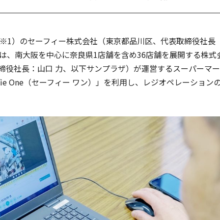
アクセス
カメ
プラ
※
1
）
のセーフィー株式会社（東京都品川区、代表取締役社長
災害
）は、南大阪を中心に奈良県1店舗を含め36店舗を展開する株式
締役社長：山口 力、以下サンプラザ）が運営するスーパーマ
教育
fie One（セーフィー ワン）」を利用し、レジオペレーション
働き
み