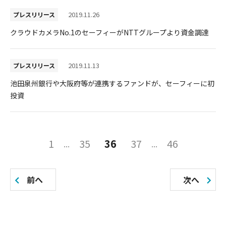
2019.11.26
プレスリリース
クラウドカメラNo.1のセーフィーがNTTグループより資金調達
2019.11.13
プレスリリース
池田泉州銀行や大阪府等が連携するファンドが、セーフィーに初
投資
投
1
35
36
37
46
稿
の
前へ
次へ
ペ
ー