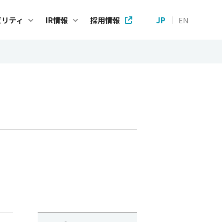
ビリティ
IR情報
採用情報
JP
EN
ステナビリティ
IR情報
プメッセージ
IRニュース
e Code of Conduct
株主・投資家の皆様へ
テナビリティ基本方針
財務ハイライト
方針
IRライブラリー
方針
個人投資家の皆様へ
方針
株式情報
Gへの取り組み
IRカレンダー
タガバナンスに関する取り組み
アナリストカバレッジ