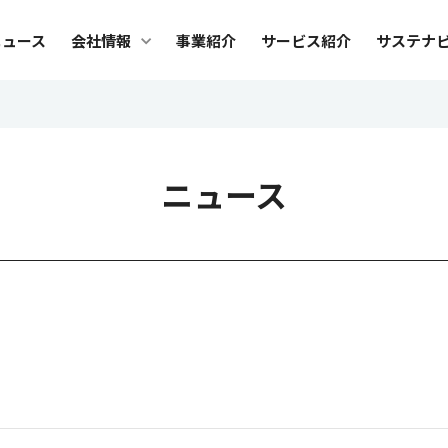
メ
ニュース
会社情報
事業紹介
サービス紹介
サステナ
ニ
ュ
会社情報
サ
ー
社長メッセージ
トッ
ニュース
ビジョン・カルチャー
Safi
ブランド
サス
会社概要
環境
役員紹介
人権
沿革
調達
組織図
ES
グループ会社
デー