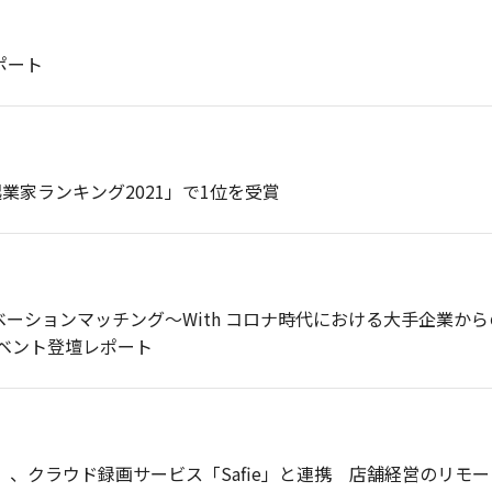
アクセス
カメ
レポート
プラ
災害
教育
の起業家ランキング2021」で1位を受賞
働き
み
ノベーションマッチング～With コロナ時代における大手企業から
ベント登壇レポート
」、クラウド録画サービス「Safie」と連携 店舗経営のリモー