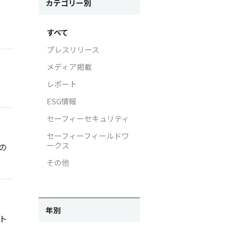
カテゴリー別
ラ画像の取り扱いについて
IRお問い合わせ
すべて
イバシー影響評価（PIA）
電子公告
プレスリリース
支援活動
免責事項
メディア掲載
支援活動
レポート
がいと働きやすさ向上の取り組
ESG情報
セーフィーセキュリティ
セーフィーフィールドワ
ークス
の
その他
年別
ト