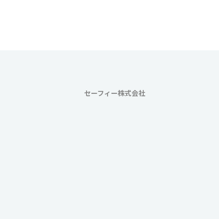
ペ
ー
ジ
送
り
セーフィー株式会社