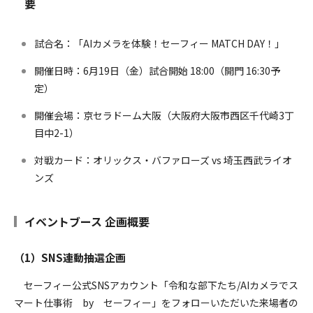
要
試合名：「AIカメラを体験！セーフィー MATCH DAY！」
開催日時：6月19日（金）試合開始 18:00（開門 16:30予
定）
開催会場：京セラドーム大阪（大阪府大阪市西区千代崎3丁
目中2-1）
対戦カード：オリックス・バファローズ vs 埼玉西武ライオ
ンズ
イベントブース 企画概要
（1）SNS連動抽選企画
セーフィー公式SNSアカウント「令和な部下たち/AIカメラでス
マート仕事術 by セーフィー」をフォローいただいた来場者の