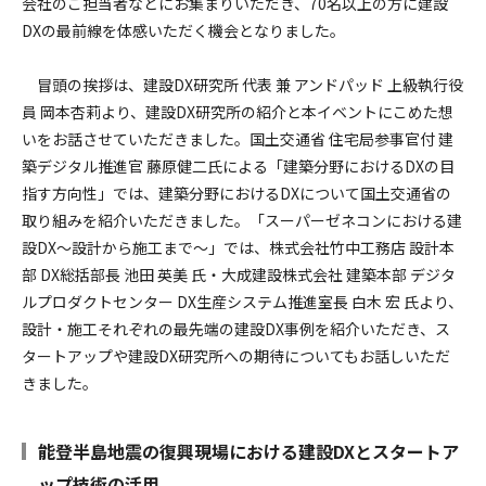
会社のご担当者などにお集まりいただき、70名以上の方に建設
DXの最前線を体感いただく機会となりました。
冒頭の挨拶は、建設DX研究所 代表 兼 アンドパッド 上級執行役
員 岡本杏莉より、建設DX研究所の紹介と本イベントにこめた想
いをお話させていただきました。国土交通省 住宅局参事官付 建
築デジタル推進官 藤原健二氏による「建築分野におけるDXの目
指す方向性」では、建築分野におけるDXについて国土交通省の
取り組みを紹介いただきました。「スーパーゼネコンにおける建
設DX〜設計から施工まで〜」では、株式会社竹中工務店 設計本
部 DX総括部長 池田 英美 氏・大成建設株式会社 建築本部 デジタ
ルプロダクトセンター DX生産システム推進室長 白木 宏 氏より、
設計・施工それぞれの最先端の建設DX事例を紹介いただき、ス
タートアップや建設DX研究所への期待についてもお話しいただ
きました。
能登半島地震の復興現場における建設DXとスタートア
ップ技術の活用