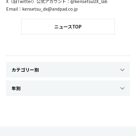
X（旧Twitter）公式アカウント：@kensetsuDX_lab
Email：kensetsu_dx@andpad.co.jp
ニュースTOP