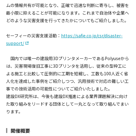
ムの情報共有が可能となり、正確で迅速な判断に寄与し、被害を
最小限に抑えることが可能になります。これまで自治体や企業へ
どのような災害支援を行ってきたかについてもご紹介しました。
セーフィーの災害支援活動：
https://safie.co.jp/csr/disaster-
support/
国内では唯一の建設用3DプリンタメーカーであるPolyuseから
は、災害現場復旧工事に3Dプリンタを活用し、従来の型枠工に
よる施工と比較して圧倒的に工期を短縮し、工数も100人近く省
人化を達成した事例をご紹介しつつ、汎用技術で対応の難しい工
事での技術活用の可能性についてご紹介いたしました。
建設DX研究所は、今後も建設DX推進による業界課題解決に向け
た取り組みをリードする団体として一丸となって取り組んでまい
ります。
開催概要