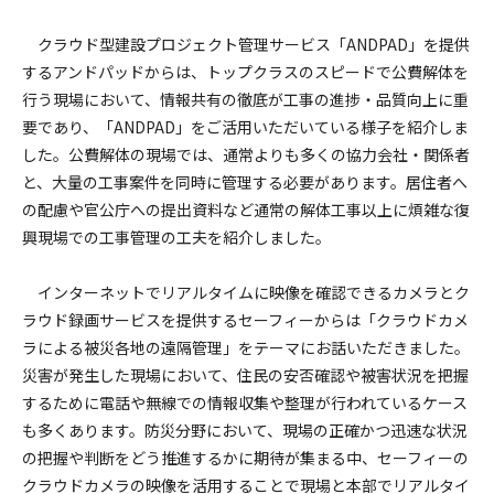
クラウド型建設プロジェクト管理サービス「ANDPAD」を提供
するアンドパッドからは、トップクラスのスピードで公費解体を
行う現場において、情報共有の徹底が工事の進捗・品質向上に重
要であり、「ANDPAD」をご活用いただいている様子を紹介しま
した。公費解体の現場では、通常よりも多くの協力会社・関係者
と、大量の工事案件を同時に管理する必要があります。居住者へ
の配慮や官公庁への提出資料など通常の解体工事以上に煩雑な復
興現場での工事管理の工夫を紹介しました。
インターネットでリアルタイムに映像を確認できるカメラとク
ラウド録画サービスを提供するセーフィーからは「クラウドカメ
ラによる被災各地の遠隔管理」をテーマにお話いただきました。
災害が発生した現場において、住民の安否確認や被害状況を把握
するために電話や無線での情報収集や整理が行われているケース
も多くあります。防災分野において、現場の正確かつ迅速な状況
の把握や判断をどう推進するかに期待が集まる中、セーフィーの
クラウドカメラの映像を活用することで現場と本部でリアルタイ