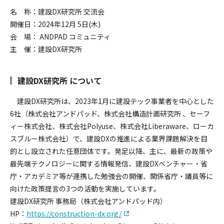
名 称：建設DX研究所 交流会
開催日：2024年12月 5日(木)
会 場： ANDPAD コミュニティ
主 催：建設DX研究所
建設DX研究所 について
建設DX研究所は、2023年1月に建設テック事業者を中心とした
6社（株式会社アンドパッド、株式会社構造計画研究所 、セーフ
ィー株式会社、株式会社Polyuse、株式会社Liberaware、ローカ
スブルー株式会社）で、建設DXの推進による業界課題解決を目
的とし設立された任意団体です。発足以降、主に、最新の政策や
最先端テクノロジーに関する情報発信、建設DXベンチャー・省
庁・アカデミア等が連携した勉強会の開催、関係省庁・議員等に
向けた政策提言の3つの活動を実施しています。
建設DX研究所 事務局（株式会社アンドパッド内）
HP：
https://construction-dx.org/