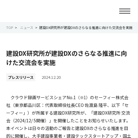
TOP
ニュース
建設DX研究所が建設DXのさらなる推進に向けた交流会を実施
ニュース
建設DX研究所が建設DXのさらなる推進に向
会社情報
けた交流会を実施
事業紹介
2024.12.20
プレスリリース
サービス紹介
クラウド録画サービスシェアNo.1
のセーフィー株式会
（※1）
社（東京都品川区：代表取締役社長CEO 佐渡島 隆平、以下「セ
サステナビリティ
ーフィー」）が所属する建設DX研究所が、「建設DX研究所 交流
会（2024/12/ 5開催）」を開催したことをお知らせいたします。
IR情報
本イベントは日々の活動のご報告と建設DXのさらなる推進を目
的に開催し、大手建設事業者・建設テックスタートアップ・国土