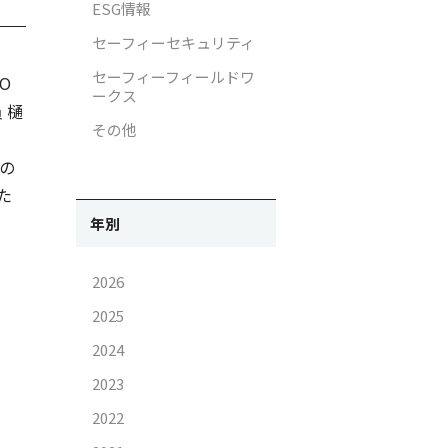
ESG情報
ラ画像の取り扱いについて
IRお問い合わせ
セーフィーセキュリティ
イバシー影響評価（PIA）
電子公告
セーフィーフィールドワ
O
ークス
支援活動
免責事項
 樋
その他
支援活動
での
がいと働きやすさ向上の取り組
た
年別
2026
2025
2024
2023
2022