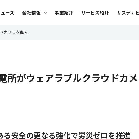
メ
ニュース
会社情報
事業紹介
サービス紹介
サステナ
ニ
ュ
会社情報
サ
ドカメラを導入
ー
社長メッセージ
トッ
ビジョン・カルチャー
Safi
電所がウェアラブルクラウドカメ
ブランド
サス
会社概要
環境
役員紹介
人権
沿革
調達
組織図
ES
ある安全の更なる強化で労災ゼロを推進
グループ会社
デー