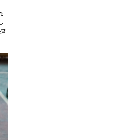
た
し
長賞