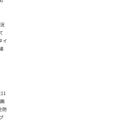
め
状況
て
タイ
場
11
録画
全防
プ