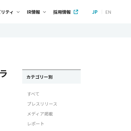
ビリティ
IR情報
採用情報
JP
EN
ステナビリティ
IR情報
プメッセージ
IRニュース
e Code of Conduct
株主・投資家の皆様へ
ラ
テナビリティ基本方針
財務ハイライト
カテゴリー別
方針
IRライブラリー
すべて
方針
個人投資家の皆様へ
プレスリリース
方針
株式情報
メディア掲載
Gへの取り組み
IRカレンダー
レポート
タガバナンスに関する取り組み
アナリストカバレッジ