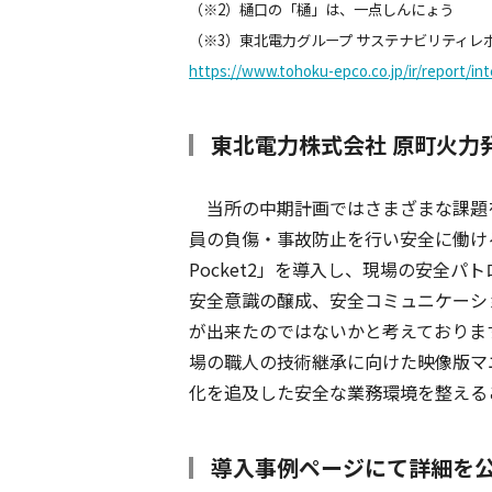
（※2）樋口の「樋」は、一点しんにょう
（※3）東北電力グループ サステナビリティレポー
https://www.tohoku-epco.co.jp/ir/report/in
東北電力株式会社 原町火力
当所の中期計画ではさまざまな課題
員の負傷・事故防止を行い安全に働ける
Pocket2」を導入し、現場の安全
安全意識の醸成、安全コミュニケーシ
が出来たのではないかと考えておりま
場の職人の技術継承に向けた映像版マ
化を追及した安全な業務環境を整える
導入事例ページにて詳細を