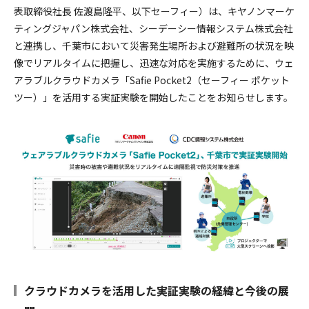
採用情報
表取締役社長 佐渡島隆平、以下セーフィー）は、キヤノンマーケ
ティングジャパン株式会社、シーデーシー情報システム株式会社
と連携し、千葉市において災害発生場所および避難所の状況を映
像でリアルタイムに把握し、迅速な対応を実施するために、ウェ
アラブルクラウドカメラ「Safie Pocket2（セーフィー ポケット
ツー）」を活用する実証実験を開始したことをお知らせします。
クラウドカメラを活用した実証実験の経緯と今後の展