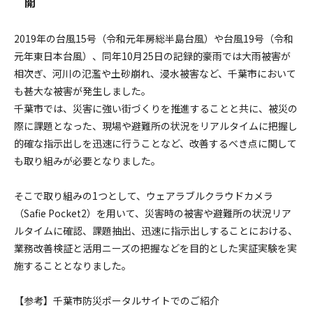
開
2019年の台風15号（令和元年房総半島台風）や台風19号（令和
元年東日本台風）、同年10月25日の記録的豪雨では大雨被害が
相次ぎ、河川の氾濫や土砂崩れ、浸水被害など、千葉市において
も甚大な被害が発生しました。
千葉市では、災害に強い街づくりを推進することと共に、被災の
際に課題となった、現場や避難所の状況をリアルタイムに把握し
的確な指示出しを迅速に行うことなど、改善するべき点に関して
も取り組みが必要となりました。
そこで取り組みの1つとして、ウェアラブルクラウドカメラ
（Safie Pocket2）を用いて、災害時の被害や避難所の状況リア
ルタイムに確認、課題抽出、迅速に指示出しすることにおける、
業務改善検証と活用ニーズの把握などを目的とした実証実験を実
施することとなりました。
【参考】千葉市防災ポータルサイトでのご紹介