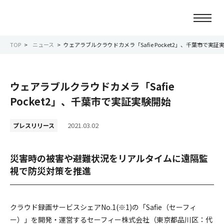
TOP
ニュース
ウェアラブルクラウドカメラ「Safie Pocket2」、千葉市で実証
ニュース
ウェアラブルクラウドカメラ「Safie
会社情報
Pocket2」、千葉市で実証実験開始
事業紹介
2021.03.02
プレスリリース
サービス紹介
災害時の被害や避難状況をリアルタイムに遠隔監
視で防災対策を推進
サステナビリティ
IR情報
クラウド録画サービスシェアNo.1(※1)の「Safie（セーフィ
ー）」を開発・運営するセーフィー株式会社（東京都品川区：代