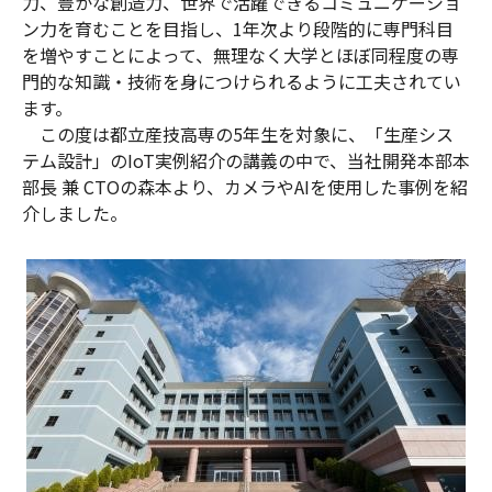
力、豊かな創造力、世界で活躍できるコミュニケーショ
ン力を育むことを目指し、1年次より段階的に専門科目
を増やすことによって、無理なく大学とほぼ同程度の専
門的な知識・技術を身につけられるように工夫されてい
ます。
この度は都立産技高専の5年生を対象に、「生産シス
テム設計」のIoT実例紹介の講義の中で、当社開発本部本
部長 兼 CTOの森本より、カメラやAIを使用した事例を紹
介しました。