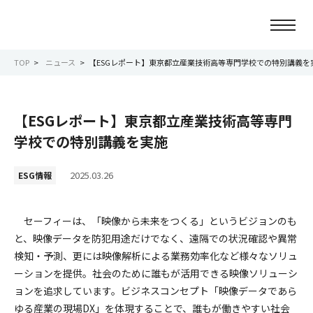
TOP
ニュース
【ESGレポート】東京都立産業技術高等専門学校での特別講義を
ニュース
【ESGレポート】東京都立産業技術高等専門
会社情報
学校での特別講義を実施
事業紹介
2025.03.26
ESG情報
サービス紹介
セーフィーは、「映像から未来をつくる」というビジョンのも
と、映像データを防犯用途だけでなく、遠隔での状況確認や異常
サステナビリティ
検知・予測、更には映像解析による業務効率化など様々なソリュ
ーションを提供。社会のために誰もが活用できる映像ソリューシ
IR情報
ョンを追求しています。ビジネスコンセプト「映像データであら
ゆる産業の現場DX」を体現することで、誰もが働きやすい社会