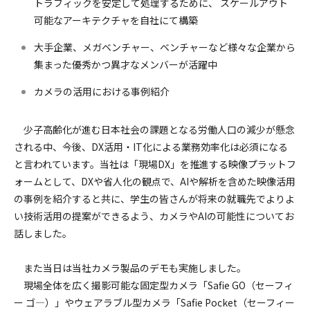
トラフィックを安定して処理するために、 スケールアウト
可能なアーキテクチャを自社にて構築
大手企業、メガベンチャー、ベンチャーなど様々な企業から
集まった優秀かつ異才なメンバーが活躍中
カメラの活用における事例紹介
少子高齢化が進む日本社会の課題となる労働人口の減少が懸念
される中、今後、DX活用・IT化による業務効率化は必須になる
と言われています。当社は「現場DX」を推進する映像プラットフ
ォームとして、DXや省人化の観点で、AIや解析を含めた映像活用
の事例を紹介すると共に、学生の皆さんが将来の就職先でよりよ
い技術活用の提案ができるよう、カメラやAIの可能性についてお
話しました。
また当日は当社カメラ製品のデモも実施しました。
現場全体を広く撮影可能な固定型カメラ「Safie GO（セーフィ
ー ゴ―）」やウェアラブル型カメラ「Safie Pocket（セーフィー