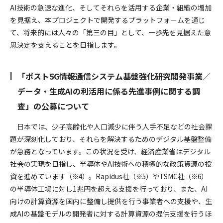
AI技術の急速な進化、そしてそれらを活用する企業・組織の増加
を見据え、本プロジェクトで開発するプラットフォームを通じ
て、将来的には人々の「第三の目」として、一歩先を見据えた意
思決定を支えることを目指します。
「ポスト5G情報通信システム基盤強化研究開発事業／
データ・生成AIの利活用に係る先進事例に関する調
査」の公募について
日本では、少子高齢化や人口減少に伴う人手不足などの社会課
題が深刻化しており、それらを解決するためのデジタル基盤整備
が急務となっています。この状況を受け、経済産業省はデジタル
社会の実現を目指し、半導体やAI技術への積極的な政策資源の投
資を進めています
。Rapidus社
やTSMC社
（※4）
（※5）
（※6）
の半導体工場に対し1兆円を超える支援を行っており、また、AI
向けの計算資源を国内に整備し提供を行う事業者への支援や、生
成AIの基盤モデルの開発者に対する計算資源の提供支援を行うほ