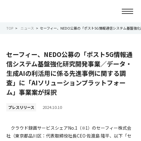
TOP
ニュース
セーフィー、NEDO公募の「ポスト5G情報通信システム基盤強
ニュース
セーフィー、NEDO公募の「ポスト5G情報通
会社情報
信システム基盤強化研究開発事業／データ・
生成AIの利活用に係る先進事例に関する調
事業紹介
査」に「AIソリューションプラットフォー
ム」事業案が採択
サービス紹介
2024.10.10
プレスリリース
サステナビリティ
IR情報
クラウド録画サービスシェアNo.1
のセーフィー株式会
（※1）
社（東京都品川区：代表取締役社長CEO 佐渡島 隆平、以下「セ