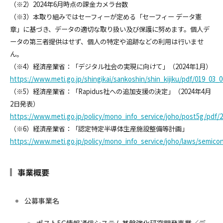
（※2）2024年6月時点の課金カメラ台数
（※3）本取り組みではセーフィーが定める「セーフィー データ憲
章」に基づき、データの適切な取り扱い及び保護に努めます。個人デ
ータの第三者提供はせず、個人の特定や追跡などの利用は行いませ
ん。
（※4）経済産業省：「デジタル社会の実現に向けて」（2024年1月）
https://www.meti.go.jp/shingikai/sankoshin/shin_kijiku/pdf/019_03_0
（※5）経済産業省：「Rapidus社への追加支援の決定」（2024年4月
2日発表）
https://www.meti.go.jp/policy/mono_info_service/joho/post5g/pdf
（※6）経済産業省：「認定特定半導体生産施設整備等計画」
https://www.meti.go.jp/policy/mono_info_service/joho/laws/semico
事業概要
公募事業名