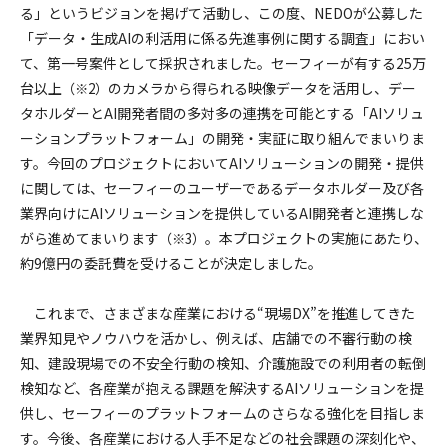
る」というビジョンを掲げて活動し、この度、NEDOが公募した
「データ・生成AIの利活用に係る先進事例に関する調査」におい
て、第一号案件として採択されました。セーフィーが有する25万
台以上
のカメラから得られる映像データを活用し、デー
（※2）
タホルダーとAI開発者間の多対多の連携を可能とする「AIソリュ
ーションプラットフォーム」の開発・実証に取り組んでまいりま
す。今回のプロジェクトにおいてAIソリューションの開発・提供
に関しては、セーフィーのユーザーであるデータホルダー及び各
業界向けにAIソリューションを提供しているAI開発者と連携しな
がら進めてまいります
。本プロジェクトの実施にあたり、
（※3）
約9億円の委託費を受けることが決定しました。
これまで、さまざまな産業における“現場DX”を推進してきた
業界知見やノウハウを活かし、例えば、店舗での不審行動の検
知、建設現場での不安全行動の検知、介護施設での利用者の転倒
検知など、各産業が抱える課題を解決するAIソリューションを提
供し、セーフィーのプラットフォームのさらなる強化を目指しま
す。今後、各産業における人手不足などの社会課題の深刻化や、