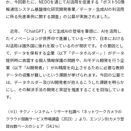
か、今回新たに、NEDOを通じてAI活用を促進する「ポスト5G情
報通信システム基盤強化研究開発事業／データ・生成AIの利活用
に係る先進事例に関する調査」の公募が実施されました。
近年、「ChatGPT」など生成AIの登場を筆頭に、AIを活用し
たイノベーションが世界中で進展している一方で、日本における
AI活用は諸外国に後れを取っているのが現状です。その要因とし
て、データを保有する企業（以下「データホルダー」）がデータ
提供時に直面する個人情報保護の問題や、AIモデル開発を行う企
業（以下「AI開発者」）がAI精度を向上させるために必要な教師
データの収集が難しいという課題が挙げられます。今回の公募で
は、データホルダー及びAI開発者が抱えるこうした課題を明らか
にし、その解決手法の開発と実証を推進することを目指していま
す。
（※1）テクノ・システム・リサーチ社調べ「ネットワークカメラの
クラウド録画サービス市場調査（2023）」より、エンジン別カメラ登
録台数ベースのシェア（54.1％）