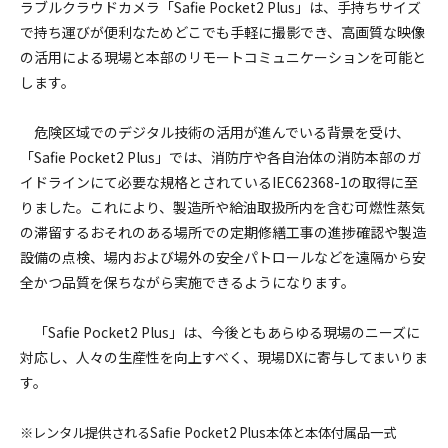
ラブルクラウドカメラ「Safie Pocket2 Plus」は、手持ちサイズ
で持ち運びが便利なためどこでも手軽に撮影でき、高画質な映像
の活用による現場と本部のリモートコミュニケーションを可能と
します。
危険区域でのデジタル技術の活用が進んでいる背景を受け、
「Safie Pocket2 Plus」では、消防庁や各自治体の消防本部のガ
イドラインにて必要な規格とされているIEC62368-1の取得に至
りました。これにより、製造所や給油取扱所内を含む可燃性蒸気
の滞留するおそれのある場所での定期修繕工事の進捗確認や製造
設備の点検、場内および場外の安全パトロールなどを遠隔から安
全かつ品質を保ちながら実施できるようになります。
「Safie Pocket2 Plus」は、今後ともあらゆる現場のニーズに
対応し、人々の生産性を向上すべく、現場DXに寄与してまいりま
す。
※レンタル提供されるSafie Pocket2 Plus本体と本体付属品一式