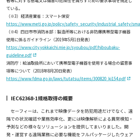
者等に対する感電又は傷害の危険性を減らすための要求事項を規定し
ている。
（※3）経済産業省：スマート保安
https://www.meti.go.jp/policy/safety_security/industrial_safety/sma
（※4）四日市市消防本部：製造所等における非防爆携帯型電子機器
使用に係るガイドライン（2019年5月1日発表）
https://www.city.yokkaichi.mie.jp/syoubou/pdf/hiboubaku-
guideline.pdf
消防庁：給油取扱所において携帯型電子機器を使用する場合の留意事
項等について（2018年8月20日発表）
https://www.fdma.go.jp/laws/tutatsu/items/300820_ki154.pdf
IEC62368-1規格取得の概要
セーフィーは、これまで映像データを防犯用途だけでなく、遠
隔での状況確認や業務効率化、更には映像解析による異常検知・
予測などの様々なソリューションを提供してまいりました。開
発・運営する遠隔業務に必要な機能をフルパッケージしたウェア