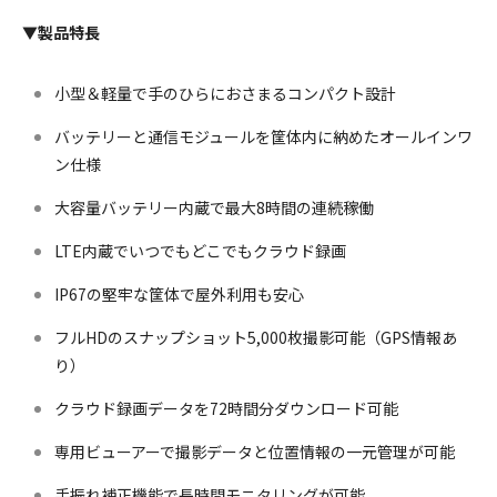
▼製品特長
小型＆軽量で手のひらにおさまるコンパクト設計
バッテリーと通信モジュールを筐体内に納めたオールインワ
ン仕様
大容量バッテリー内蔵で最大8時間の連続稼働
LTE内蔵でいつでもどこでもクラウド録画
IP67の堅牢な筐体で屋外利用も安心
フルHDのスナップショット5,000枚撮影可能（GPS情報あ
り）
クラウド録画データを72時間分ダウンロード可能
専用ビューアーで撮影データと位置情報の一元管理が可能
手振れ補正機能で長時間モニタリングが可能