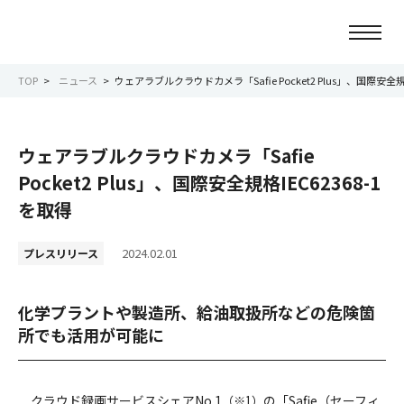
TOP
ニュース
ウェアラブルクラウドカメラ「Safie Pocket2 Plus」、国際安全規格
ニュース
ウェアラブルクラウドカメラ「Safie
会社情報
Pocket2 Plus」、国際安全規格IEC62368-1
を取得
事業紹介
2024.02.01
プレスリリース
サービス紹介
化学プラントや製造所、給油取扱所などの危険箇
サステナビリティ
所でも活用が可能に
IR情報
クラウド録画サービスシェアNo.1
の「Safie（セーフィ
（※1）