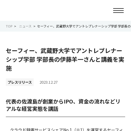
TOP
ニュース
セーフィー、武蔵野大学でアントレプレナーシップ学部 学部長
ニュース
セーフィー、武蔵野大学でアントレプレナー
会社情報
シップ学部 学部長の伊藤羊一さんと講義を実
施
事業紹介
2023.12.27
プレスリリース
サービス紹介
代表の佐渡島が創業からIPO、資金の流れなどリ
サステナビリティ
アルな経営実態を講話
IR情報
クラウド録画サービスシェアNo.1（※1）を運営するセーフィ