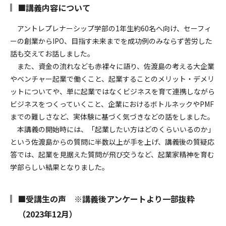
■講義内容について
アントレプレナーシップ学部の1年生約60名へ向け、セーフィ
ーの創業からIPO、目指す未来までを成功例のみならず苦労した
話も交えてお話しました。
また、資金の流れなども赤裸々に語り、佐渡島の考える大企業
やベンチャー起業で働くこと、起業することのメリット・デメリ
ットについてや、単に起業ではなくビジネスを育て連携しながら
ビジネスをつくっていくこと、企業におけるボトルネックやPMF
までの難しさなど、実体験に基づく気づきなどの話をしました。
本講義の開始時には、「起業したい方はどのくらいいるのか」
という佐渡島からの質問に半数以上が手を上げ、講義後の質疑応
答では、起業を見据えた質問が飛び交うなど、
起業家精神を育む
学部
らしい結果となりました。
■受講生の声
※講義後アンケートより一部抜粋
（2023年12月）