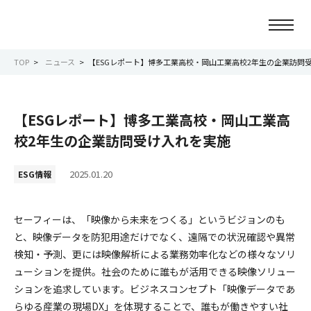
TOP
ニュース
【ESGレポート】博多工業高校・岡山工業高校2年生の企業訪問
ニュース
【ESGレポート】博多工業高校・岡山工業高
会社情報
校2年生の企業訪問受け入れを実施
事業紹介
2025.01.20
ESG情報
サービス紹介
セーフィーは、「映像から未来をつくる」というビジョンのも
と、映像データを防犯用途だけでなく、遠隔での状況確認や異常
サステナビリティ
検知・予測、更には映像解析による業務効率化などの様々なソリ
ューションを提供。社会のために誰もが活用できる映像ソリュー
IR情報
ションを追求しています。ビジネスコンセプト「映像データであ
らゆる産業の現場DX」を体現することで、誰もが働きやすい社