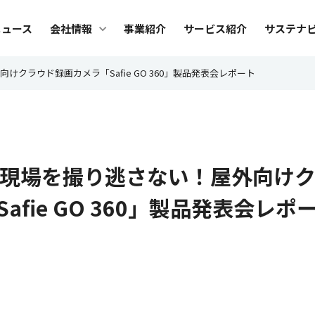
メ
ニュース
会社情報
事業紹介
サービス紹介
サステナ
ニ
ュ
会社情報
サ
けクラウド録画カメラ「Safie GO 360」製品発表会レポート
ー
社長メッセージ
トッ
ビジョン・カルチャー
Safi
影で現場を撮り逃さない！屋外向け
ブランド
サス
fie GO 360」製品発表会レポ
会社概要
環境
役員紹介
人権
沿革
調達
組織図
ES
グループ会社
デー