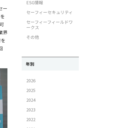
ESG情報
セー
ラ画像の取り扱いについて
IRお問い合わせ
セーフィーセキュリティ
会を
イバシー影響評価（PIA）
電子公告
セーフィーフィールドワ
可
ークス
支援活動
免責事項
業界
その他
者を
支援活動
回
がいと働きやすさ向上の取り組
年別
2026
2025
2024
2023
2022