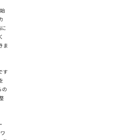
開始
カ
箱に
く
きま
です
を
らの
整
・
 ワ