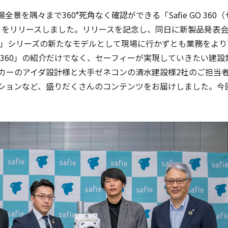
全景を隅々まで360°死角なく確認ができる「Safie GO 360（
アクセス
カメ
）」をリリースしました。リリースを記念し、同日に新製品発表
プラ
ゴー）」シリーズの新たなモデルとして現場に行かずとも業務をより
災害
GO 360」の紹介だけでなく、セーフィーが実現していきたい建設
カーのアイダ設計様と大手ゼネコンの清水建設様2社のご担当
教育
ションなど、盛りだくさんのコンテンツをお届けしました。今
働き
み