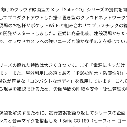
向けのクラウド録画型カメラ「Safie GO」シリーズの提供を
してプロダクトアウトした据え置き型のクラウドネットワーク
設現場のお客様がポケットWi-Fiと組み合わせてプラスチックの
で開発がスタートしました。正式に商品化後、建設現場からた
で、クラウドカメラへの強いニーズと確かな手応えを感じてい
」シリーズの優れた特徴は大きく３つです。まず「電源にさすだけ
す。また、屋外利用に必須である「IP66の防水・防塵性能」
輸送が容易な「コンパクトなボディ」を採用しています。これ
ら現場を確認できるため、労働時間の削減や安全・衛生管理の
課題を解決するために、試行錯誤を繰り返してシリーズの企画
ズと音声マイクを搭載した「Safie GO 180（セーフィー ゴー