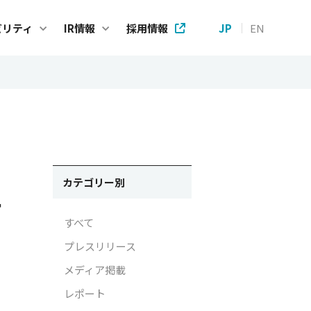
ビリティ
IR情報
採用情報
JP
EN
ステナビリティ
IR情報
プメッセージ
IRニュース
e Code of Conduct
株主・投資家の皆様へ
ク
テナビリティ基本方針
財務ハイライト
カテゴリー別
ー
方針
IRライブラリー
すべて
方針
個人投資家の皆様へ
プレスリリース
方針
株式情報
メディア掲載
Gへの取り組み
IRカレンダー
レポート
タガバナンスに関する取り組み
アナリストカバレッジ