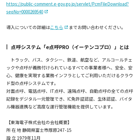
https://public-comment.e-gov.go.jp/servlet/PcmFileDownload?
seqNo=0000269540
導入についての詳細は
こちら
までお問い合わせください。
点呼システム「e点呼PRO（イーテンコプロ）」とは
トラック、バス、タクシー、鉄道、航空など、アルコールチェ
ックや点呼が義務付けられているすべての事業者様へ、安全、安
心、健康を実現する業務インフラとしてご利用いただけるクラウ
ド型の点呼システムです。
対面点呼、電話点呼、IT点呼、遠隔点呼、自動点呼の全ての点呼
記録をデジタル一元管理でき、IC免許証認証、生体認証、バイタ
ル機器連携など高度な運行管理機能を提供しています。
【東海電子株式会社の会社概要】
所 在 地 静岡県富士市厚原247-15
設 立 1979年11月