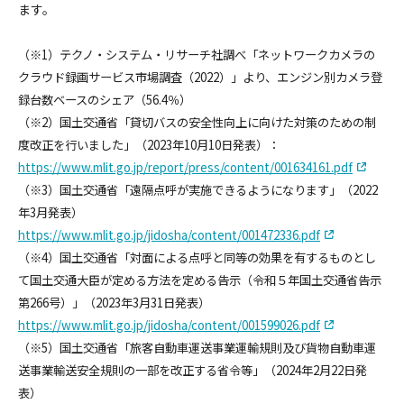
ます。
（※1）テクノ・システム・リサーチ社調べ「ネットワークカメラの
クラウド録画サービス市場調査（2022）」より、エンジン別カメラ登
録台数ベースのシェア（56.4％）
（※2）国土交通省「貸切バスの安全性向上に向けた対策のための制
度改正を行いました」（2023年10月10日発表）：
https://www.mlit.go.jp/report/press/content/001634161.pdf
（※3）国土交通省「遠隔点呼が実施できるようになります」（2022
年3月発表）
https://www.mlit.go.jp/jidosha/content/001472336.pdf
（※4）国土交通省「対面による点呼と同等の効果を有するものとし
て国土交通大臣が定める方法を定める告示（令和５年国土交通省告示
第266号）」（2023年3月31日発表）
https://www.mlit.go.jp/jidosha/content/001599026.pdf
（※5）国土交通省「旅客自動車運送事業運輸規則及び貨物自動車運
送事業輸送安全規則の一部を改正する省令等」（2024年2月22日発
表）