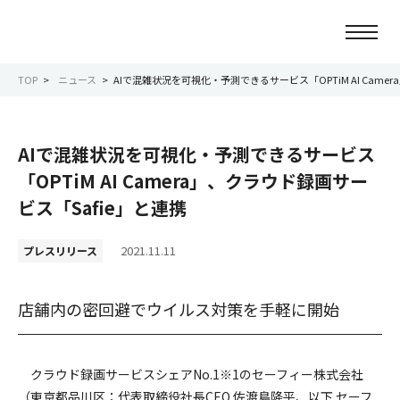
TOP
ニュース
AIで混雑状況を可視化・予測できるサービス「OPTiM AI Came
ニュース
AIで混雑状況を可視化・予測できるサービス
会社情報
「OPTiM AI Camera」、クラウド録画サー
ビス「Safie」と連携
事業紹介
2021.11.11
プレスリリース
サービス紹介
店舗内の密回避でウイルス対策を手軽に開始
サステナビリティ
IR情報
クラウド録画サービスシェアNo.1
※1
のセーフィー株式会社
（東京都品川区：代表取締役社長CEO 佐渡島隆平、以下 セーフ