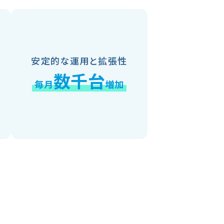
安定的な運用と拡張性
数千台
毎月
増加