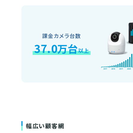
課金カメラ台数
37.0
万台
以上
幅広い顧客網