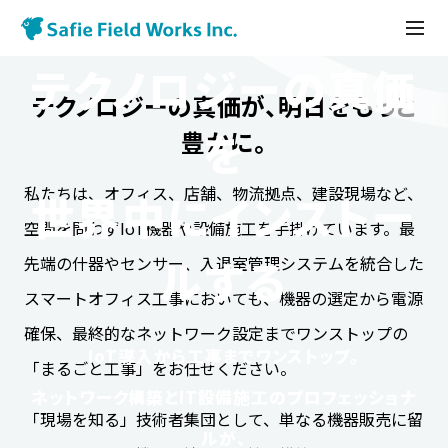
テクノロジーの真価
テクノロジーの真価が、明日をもっと
を
豊かに。
企
業
企業情報
情
私たちは、オフィス、店舗、物流拠点、建設現場など、
世界中にインストー
報
空間を問わずIoT機器や設備施工を手掛けています。最
企業情報
会社概要
パートナー募集
ルする
先端の什器やセンサー、入退室管理システムを統合した
(新しいウィンドウで開きます)
スマートオフィス工事においても、機器の選定から電源
確保、最終的なネットワーク設定までワンストップの
(新しいウィンドウで開きます)
IoT導入から工事までワンストップ。
「まるごと工事」をお任せください。
ネットワーク構築とIT設備施工のプロフェッショナ
「現場を知る」技術者集団として、単なる機器販売に留
ルが、